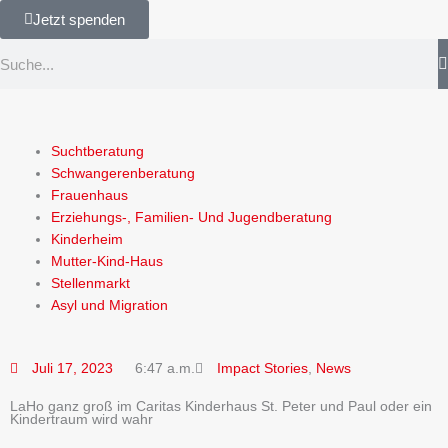
Zum
Jetzt spenden
springen
Inhalt
Suche
springen
Suchtberatung
Schwangerenberatung
Frauenhaus
Erziehungs-, Familien- Und Jugendberatung
Kinderheim
Mutter-Kind-Haus
Stellenmarkt
Asyl und Migration
Juli 17, 2023
6:47 a.m.
Impact Stories
,
News
LaHo ganz groß im Caritas Kinderhaus St. Peter und Paul oder ein
Kindertraum wird wahr