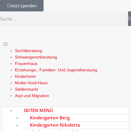
Zum
Jetzt spenden
springen
Inhalt
Suche
springen
Suchtberatung
Schwangerenberatung
Frauenhaus
Erziehungs-, Familien- Und Jugendberatung
Kinderheim
Mutter-Kind-Haus
Stellenmarkt
Asyl und Migration
SEITEN MENÜ
Kindergarten Berg
Caritas Landshut e.V.
»
Kindertagesbetreuung
»
Schülerhort St.
Kindergarten Nikoletta
Wolfgang