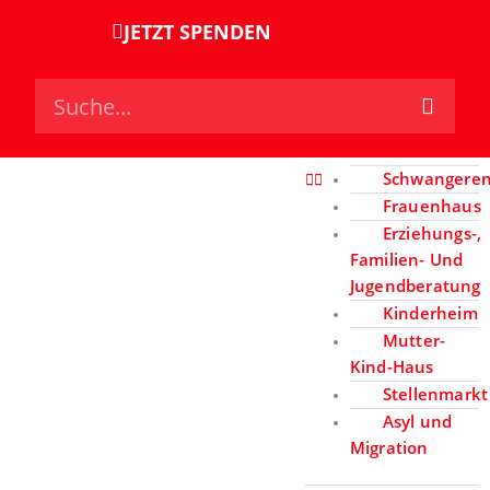
Zum
springen
JETZT SPENDEN
Inhalt
springen
Suche
Suchtberatu
Schwangeren
Frauenhaus
Erziehungs-,
Familien- Und
Jugendberatung
Kinderheim
Mutter-
Kind-Haus
Stellenmarkt
Asyl und
Migration