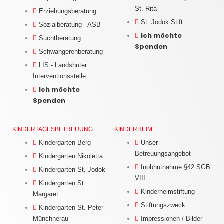
St. Rita
Erziehungsberatung
St. Jodok Stift
Sozialberatung - ASB
Ich möchte
Suchtberatung
Spenden
Schwangerenberatung
LIS - Landshuter
Interventionsstelle
Ich möchte
Spenden
KINDERTAGESBETREUUNG
KINDERHEIM
Kindergarten Berg
Unser
Betreuungsangebot
Kindergarten Nikoletta
Inobhutnahme §42 SGB
Kindergarten St. Jodok
VIII
Kindergarten St.
Kinderheimstiftung
Margaret
Stiftungszweck
Kindergarten St. Peter –
Münchnerau
Impressionen / Bilder