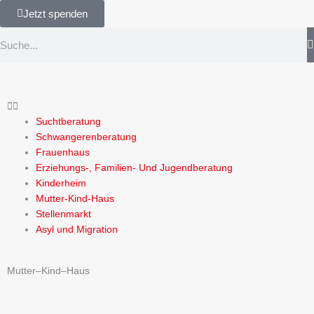
Zum
Jetzt spenden
springen
Inhalt
Suche
springen
Suchtberatung
Schwangerenberatung
Frauenhaus
Erziehungs-, Familien- Und Jugendberatung
Kinderheim
Mutter-Kind-Haus
Stellenmarkt
Asyl und Migration
Mutter–Kind–Haus