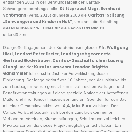
entstanden 2001 in der Beratungsarbeit der Caritas-
Stiftspropst Msgr. Bernhard
Schwangerenberatungsstelle.
Schömann
Caritas-Stiftung
(verst. 2015) gründete 2003 die
„Schwangere und Kinder in Not“
, um damit die Schaffung
dieses Mutter-Kind-Hauses für die Region tatkräftig zu
unterstützen.
Pfr. Wolfgang
Das große Engagement der Kuratoriumsmitglieder
Hierl, Landrat Peter Dreier, Landtagsabgeordnete
Gertraud Goderbauer, Caritas-Geschäftsführer Ludwig
Stangl
Kuratoriumsvorsitzenden Brigitte
und der
Ganslmeier
führte schließlich zur Verwirklichung dieser
Einrichtung. Der lange Verlauf von 16 Jahren, von der Initiative bis
zum Baubeginn, wurde genutzt, um in zahlreichen Vorträgen und
Benefizveranstaltungen auf diese spezielle Notlage der betroffenen
Mütter und ihrer Kinder hinzuweisen und um Spenden für den Bau
4,4, Mio. Euro
mit einer Gesamtinvestition von
zu bitten. Der
Caritas-Verband bedankt sich bei den Landkreiskommunen,
Verbänden, Vereinen, Kirchenstiftungen, Schulen und zahlreichen
Privatpersonen, die dieses Projekt möglich gemacht haben. Ein
besonderer Dank gilt darüber hinaus den folgenden Großspendern: